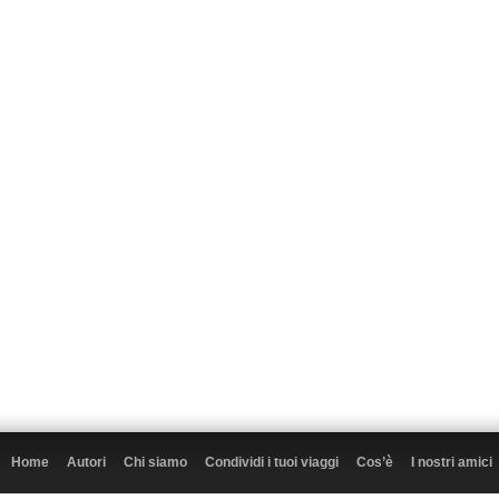
Home
Autori
Chi siamo
Condividi i tuoi viaggi
Cos’è
I nostri amici