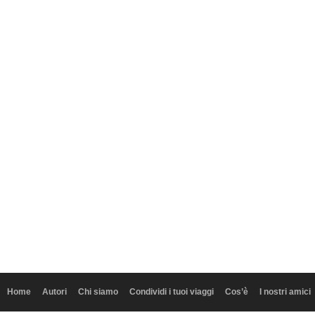
Home
Autori
Chi siamo
Condividi i tuoi viaggi
Cos’è
I nostri amici