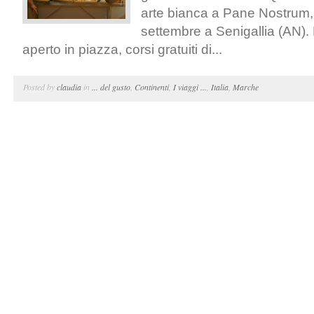
arte bianca a Pane Nostrum, 
settembre a Senigallia (AN). 
aperto in piazza, corsi gratuiti di...
Posted by
claudia
in
... del gusto
,
Continenti
,
I viaggi ...
,
Italia
,
Marche