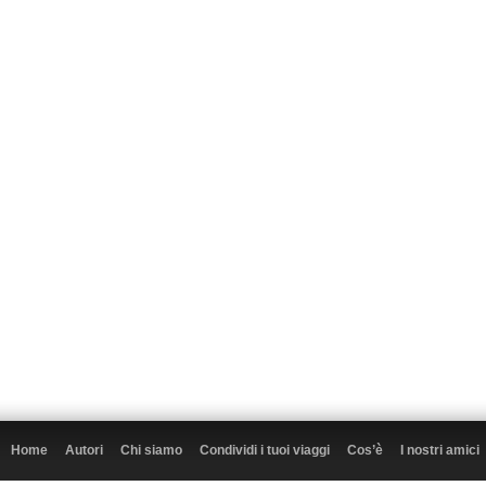
Home
Autori
Chi siamo
Condividi i tuoi viaggi
Cos’è
I nostri amici