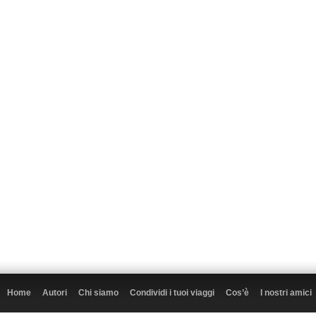
Home
Autori
Chi siamo
Condividi i tuoi viaggi
Cos’è
I nostri amici