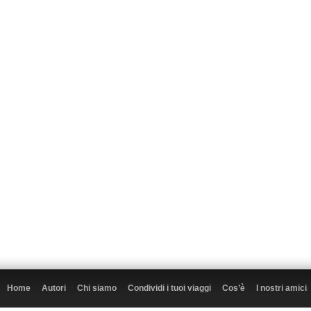
Home
Autori
Chi siamo
Condividi i tuoi viaggi
Cos’è
I nostri amici