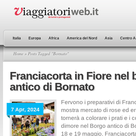
Italia
Europa
Africa
America del Nord
Asia
Centro A
Home
» Posts Tagged "Bornato"
Franciacorta in Fiore nel
antico di Bornato
Fervono i preparativi di Franc
7 Apr, 2024
mostra mercato di rose ed e
tornerà a colorare i prati e i c
dimore nel Borgo antico di Bo
18 e 19 maggio. Franciacorta