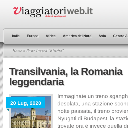
Italia
Europa
Africa
America del Nord
Asia
Centro A
Home
» Posts Tagged "Bistrita"
Transilvania, la Romania
leggendaria
Immaginate un treno sgangh
20 Lug, 2020
desolata, una stazione sconos
notte passata, il treno provi
Nyugati di Budapest, la stazi
trovate ora è invece quella d