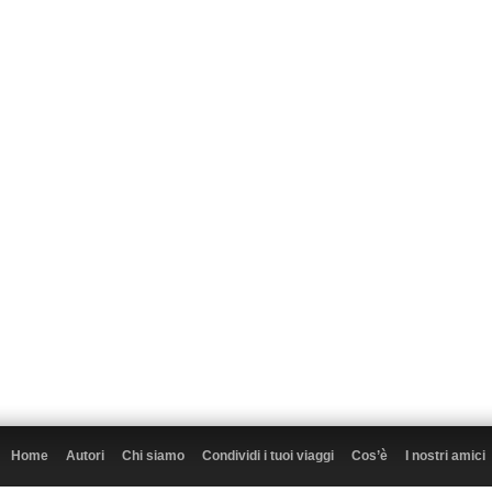
Home
Autori
Chi siamo
Condividi i tuoi viaggi
Cos’è
I nostri amici