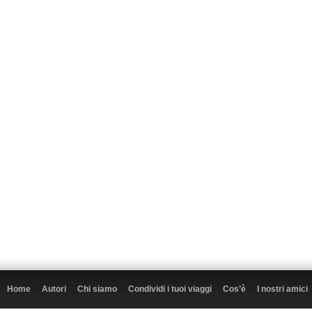
Home
Autori
Chi siamo
Condividi i tuoi viaggi
Cos’è
I nostri amici