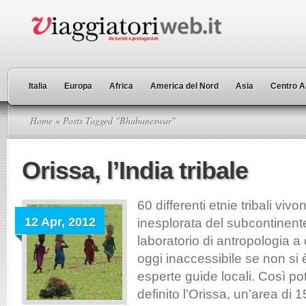
Italia
Europa
Africa
America del Nord
Asia
Centro A
Home
» Posts Tagged "Bhubaneswar"
Orissa, l’India tribale
60 differenti etnie tribali viv
12 Apr, 2012
inesplorata del subcontinent
laboratorio di antropologia a 
oggi inaccessibile se non s
esperte guide locali. Così p
definito l’Orissa, un’area di 