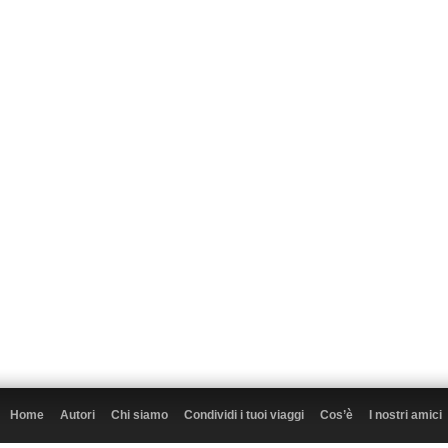
Home
Autori
Chi siamo
Condividi i tuoi viaggi
Cos’è
I nostri amici