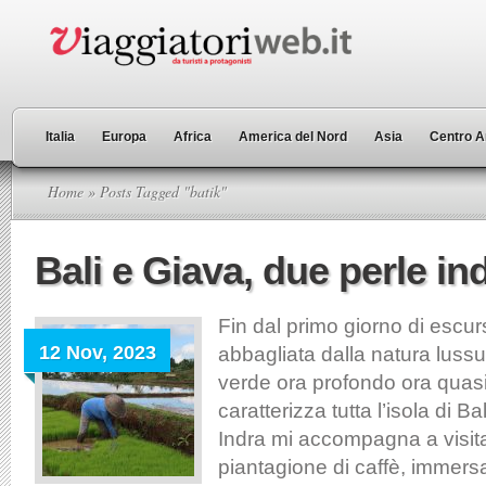
Italia
Europa
Africa
America del Nord
Asia
Centro A
Home
» Posts Tagged "batik"
Bali e Giava, due perle i
Fin dal primo giorno di escur
12 Nov, 2023
abbagliata dalla natura lussu
verde ora profondo ora quasi
caratterizza tutta l’isola di Ba
Indra mi accompagna a visit
piantagione di caffè, immersa