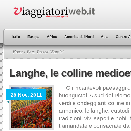
Italia
Europa
Africa
America del Nord
Asia
Centro A
Home
» Posts Tagged "Barolo"
Langhe, le colline medioe
Gli incantevoli paesaggi di
28 Nov, 2011
buongustai. A sud del Piemo
verdi e ondeggianti colline s
armonico: le langhe, custodi 
tradizioni, vivi sapori e nobili
tramandate e consacrate dal