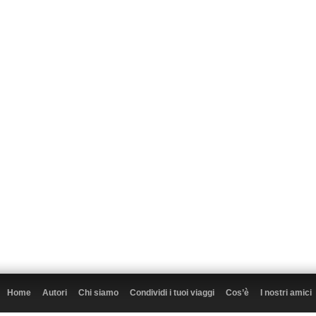
Home
Autori
Chi siamo
Condividi i tuoi viaggi
Cos’è
I nostri amici