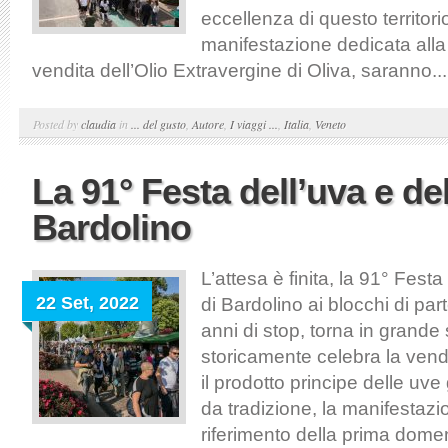
eccellenza di questo territorio
manifestazione dedicata alla
vendita dell’Olio Extravergine di Oliva, saranno...
Posted by
claudia
in
... del gusto
,
Autore
,
I viaggi ...
,
Italia
,
Veneto
La 91° Festa dell’uva e del
Bardolino
L’attesa è finita, la 91° Festa
22 Set, 2022
di Bardolino ai blocchi di p
anni di stop, torna in grande s
storicamente celebra la ven
il prodotto principe delle u
da tradizione, la manifestazio
riferimento della prima domen