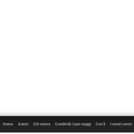
Home
Autori
Chi siamo
Condividi i tuoi viaggi
Cos’è
I nostri amici