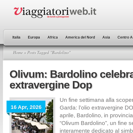
Italia
Europa
Africa
America del Nord
Asia
Centro A
Home
» Posts Tagged "Bardolino"
Olivum: Bardolino celebra
extravergine Dop
Un fine settimana alla scoper
16 Apr, 2026
Garda: l’olio extravergine DO
aprile, Bardolino, in provinci
“Olivum Bardolino”, un fine 
interamente dedicato al simbo