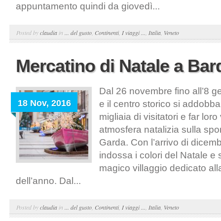
appuntamento quindi da giovedì...
Posted by
claudia
in
... del gusto
,
Continenti
,
I viaggi ...
,
Italia
,
Veneto
Mercatino di Natale a Bar
Dal 26 novembre fino all’8 g
18 Nov, 2016
e il centro storico si addobb
migliaia di visitatori e far lor
atmosfera natalizia sulla sp
Garda. Con l’arrivo di dicem
indossa i colori del Natale e 
magico villaggio dedicato all
dell’anno. Dal...
Posted by
claudia
in
... del gusto
,
Continenti
,
I viaggi ...
,
Italia
,
Veneto