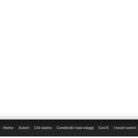
Home
Autori
Chi siamo
Condividi i tuoi viaggi
Cos’è
I nostri amici