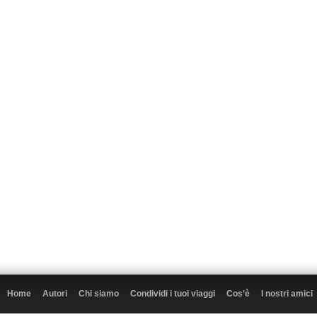
Home
Autori
Chi siamo
Condividi i tuoi viaggi
Cos’è
I nostri amici