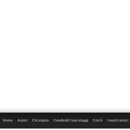
Home
Autori
Chi siamo
Condividi i tuoi viaggi
Cos’è
I nostri amici