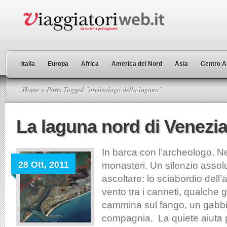
Italia
Europa
Africa
America del Nord
Asia
Centro A
Home
» Posts Tagged "archeologo della laguna"
La laguna nord di Venezi
In barca con l’archeologo. Nel
28 Ott, 2011
monasteri. Un silenzio assol
ascoltare: lo sciabordio dell’a
vento tra i canneti, qualche 
cammina sul fango, un gabb
compagnia. La quiete aiuta 