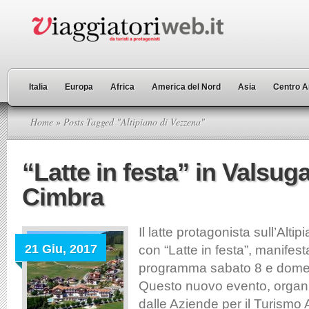
Italia
Europa
Africa
America del Nord
Asia
Centro A
Home
» Posts Tagged "Altipiano di Vezzena"
“Latte in festa” in Valsug
Cimbra
Il latte protagonista sull’Alt
21 Giu, 2017
con “Latte in festa”, manifest
programma sabato 8 e domeni
Questo nuovo evento, organi
dalle Aziende per il Turismo