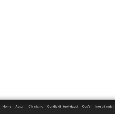
Home
Autori
Chi siamo
Condividi i tuoi viaggi
Cos’è
I nostri amici