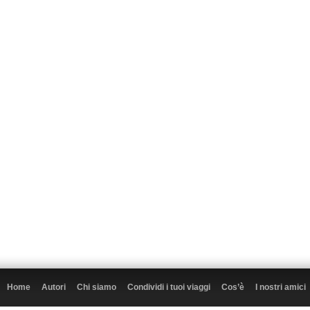
Home
Autori
Chi siamo
Condividi i tuoi viaggi
Cos’è
I nostri amici