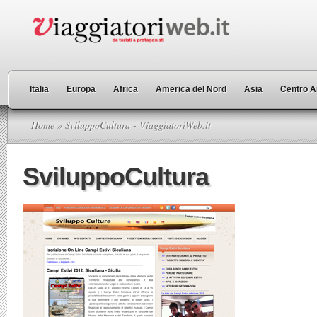
Italia
Europa
Africa
America del Nord
Asia
Centro A
Home
» SviluppoCultura - ViaggiatoriWeb.it
SviluppoCultura