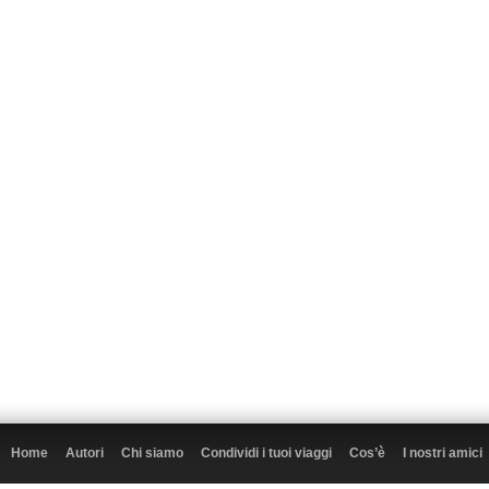
Home
Autori
Chi siamo
Condividi i tuoi viaggi
Cos’è
I nostri amici