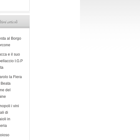
ltimi articoli
esta al Borgo
orcone
cca e il suo
ellaccio I.G.P
sta
arolo la Fiera
a Beata
ine del
ine
opoli i vini
ali di
ioli in
eria
ioioso