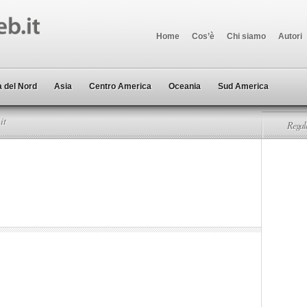
Home
Cos’è
Chi siamo
Autori
 del Nord
Asia
Centro America
Oceania
Sud America
it
Regala