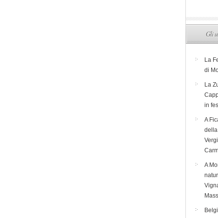
Gli u
La F
di M
La Zu
Capp
in fe
A Fic
dell
Verg
Carm
A Mon
natur
Vigna
Mass
Belg