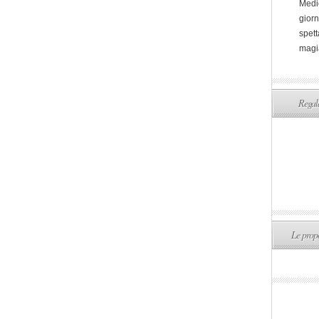
Medi
giorn
spett
magi
Regala
Le propo