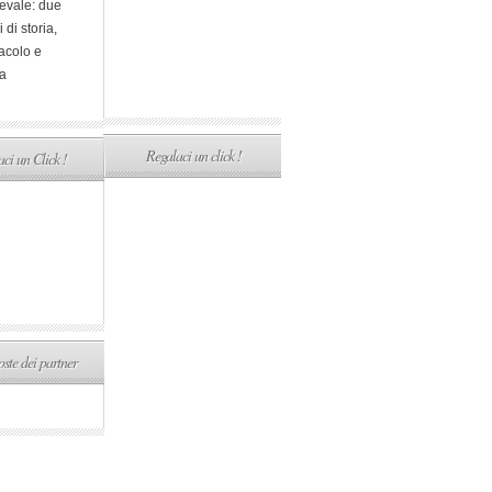
evale: due
i di storia,
acolo e
a
Regalaci un click !
ci un Click !
ste dei partner