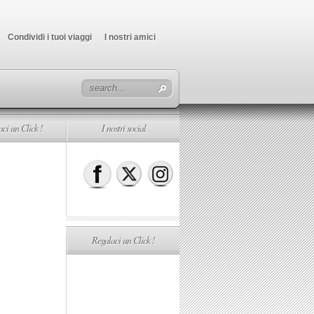
Condividi i tuoi viaggi
I nostri amici
ci un Click !
I nostri social
Regalaci un Click !