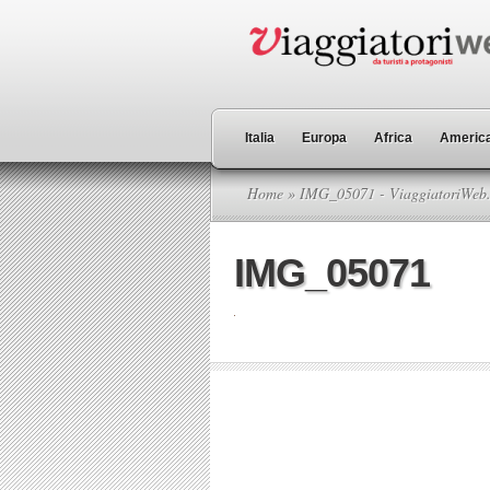
Italia
Europa
Africa
America
Home
» IMG_05071 - ViaggiatoriWeb.
IMG_05071