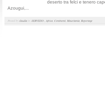
deserto tra felci e tenero ca
Azougui,...
Posted by
claudia
in
-SERVIZIO-
,
Africa
,
Continenti
,
Mauritania
,
Reportage