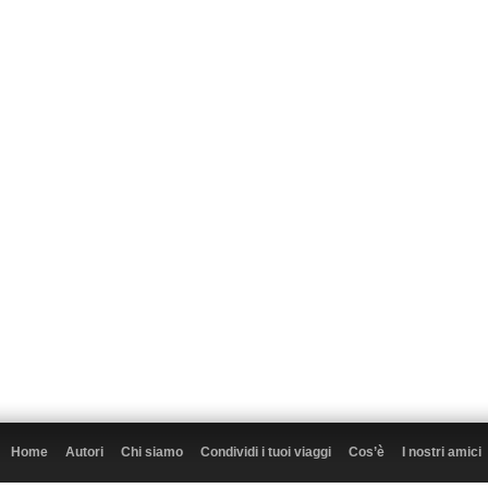
Home
Autori
Chi siamo
Condividi i tuoi viaggi
Cos’è
I nostri amici