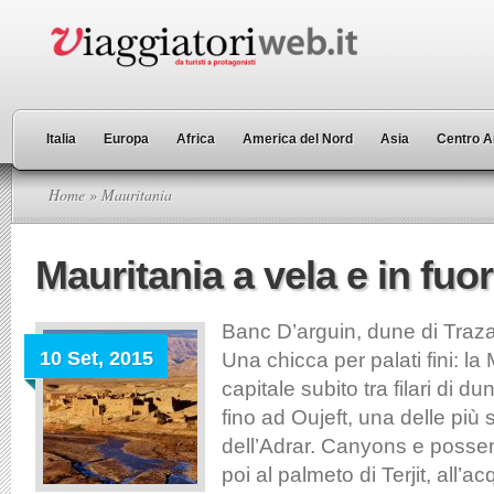
Italia
Europa
Africa
America del Nord
Asia
Centro A
Home
» Mauritania
Mauritania a vela e in fuo
Banc D’arguin, dune di Traza 
10 Set, 2015
Una chicca per palati fini: la
capitale subito tra filari di d
fino ad Oujeft, una delle più
dell’Adrar. Canyons e possen
poi al palmeto di Terjit, all’