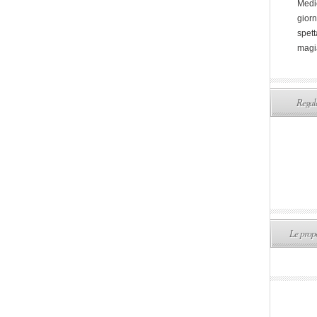
Medi
giorn
spett
magi
Regala
Le propo