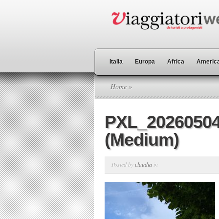
Italia
Europa
Africa
America
Home
»
PXL_20260504
(Medium)
Posted by
claudia
in