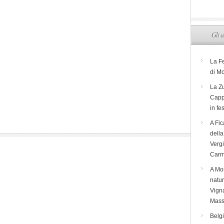
Gli u
La F
di M
La Zu
Capp
in fe
A Fic
dell
Verg
Carm
A Mon
natur
Vigna
Mass
Belg