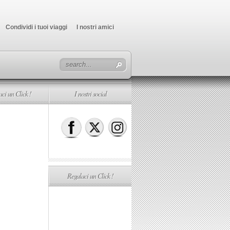
Condividi i tuoi viaggi
I nostri amici
ci un Click !
I nostri social
Regalaci un Click !