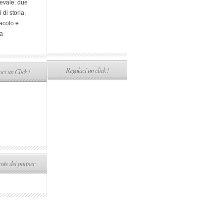
evale: due
i di storia,
acolo e
a
Regalaci un click !
ci un Click !
ste dei partner