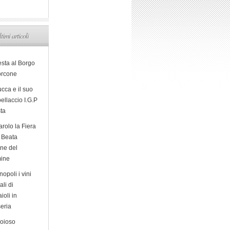
ltimi articoli
esta al Borgo
orcone
cca e il suo
ellaccio I.G.P
sta
arolo la Fiera
a Beata
ine del
ine
opoli i vini
ali di
ioli in
eria
ioioso