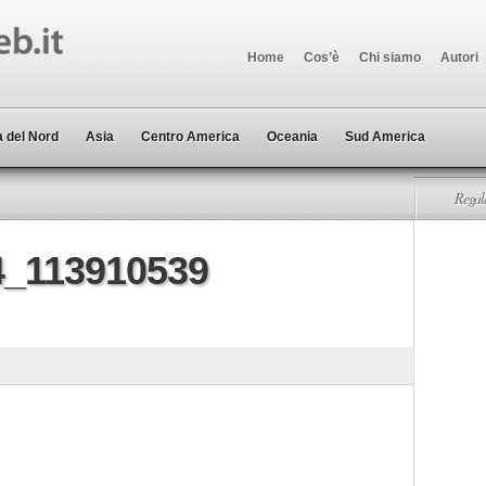
Home
Cos’è
Chi siamo
Autori
 del Nord
Asia
Centro America
Oceania
Sud America
Regala
_113910539