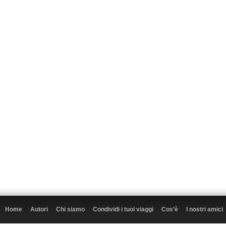
Home
Autori
Chi siamo
Condividi i tuoi viaggi
Cos’è
I nostri amici