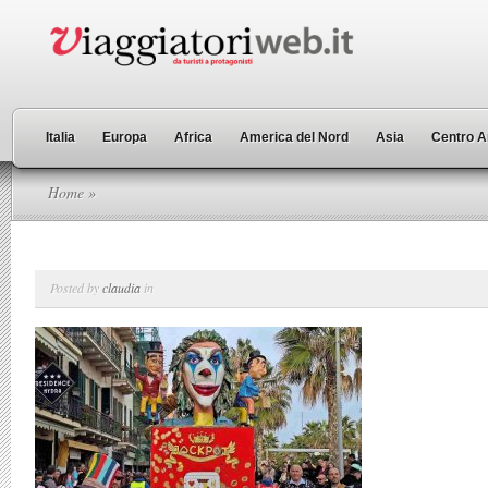
Italia
Europa
Africa
America del Nord
Asia
Centro A
Home
»
Posted by
claudia
in