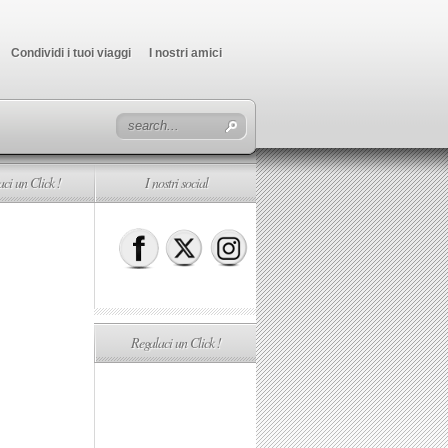
Condividi i tuoi viaggi
I nostri amici
ci un Click !
I nostri social
Regalaci un Click !