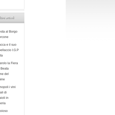
ltimi articoli
esta al Borgo
orcone
cca e il suo
ellaccio I.G.P
sta
arolo la Fiera
a Beata
ine del
ine
opoli i vini
ali di
ioli in
eria
ioioso