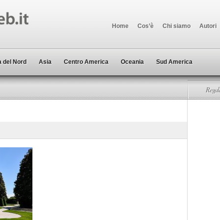
Home
Cos’è
Chi siamo
Autori
 del Nord
Asia
Centro America
Oceania
Sud America
Regala