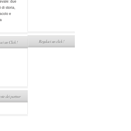
evale: due
i di storia,
acolo e
a
Regalaci un click !
ci un Click !
ste dei partner