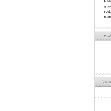
Medi
giorn
spett
magi
Regala
Le propo