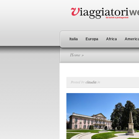
Italia
Europa
Africa
America
Home
»
Posted by
claudia
in