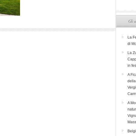
Gli u
La F
di M
La Zu
Capp
in fe
A Fic
dell
Verg
Carm
A Mon
natur
Vigna
Mass
Belg