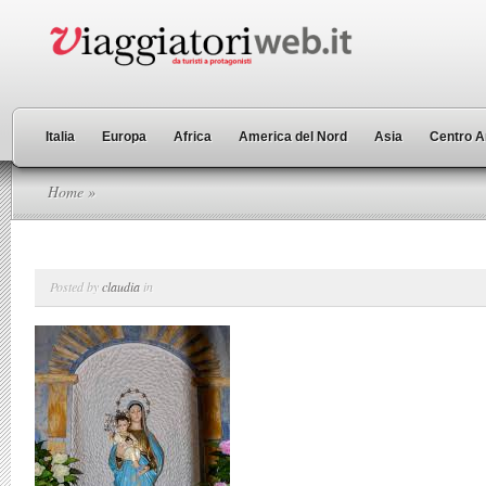
Italia
Europa
Africa
America del Nord
Asia
Centro A
Home
»
Posted by
claudia
in