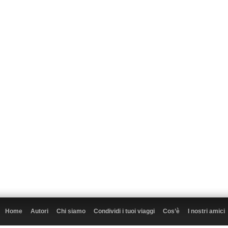
Home
Autori
Chi siamo
Condividi i tuoi viaggi
Cos’è
I nostri amici