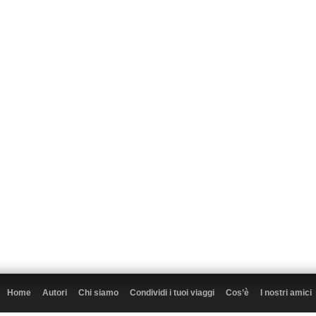
Home
Autori
Chi siamo
Condividi i tuoi viaggi
Cos’è
I nostri amici