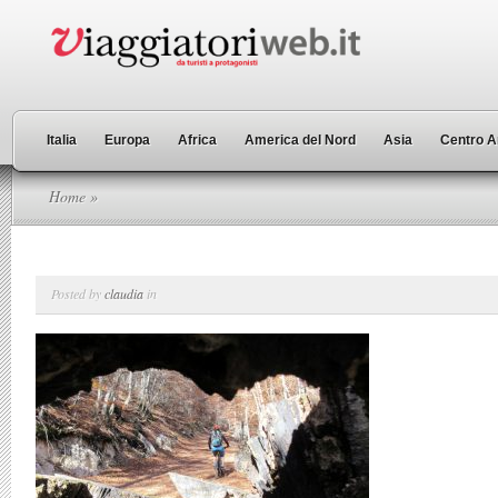
Italia
Europa
Africa
America del Nord
Asia
Centro A
Home
»
Posted by
claudia
in