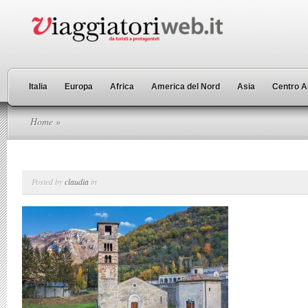
Italia
Europa
Africa
America del Nord
Asia
Centro A
Home
»
Posted by
claudia
in