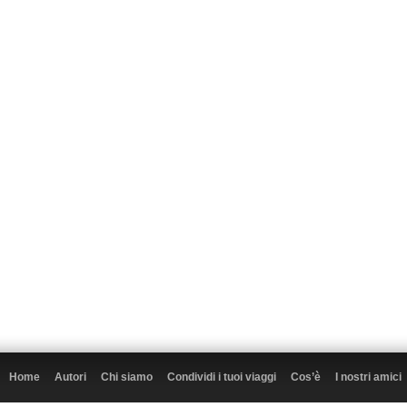
Home
Autori
Chi siamo
Condividi i tuoi viaggi
Cos’è
I nostri amici