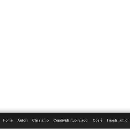
Home
Autori
Chi siamo
Condividi i tuoi viaggi
Cos’è
I nostri amici