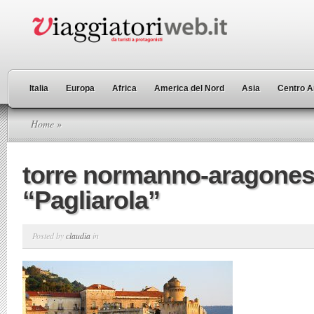
Italia
Europa
Africa
America del Nord
Asia
Centro A
Home
»
torre normanno-aragones
“Pagliarola”
Posted by
claudia
in