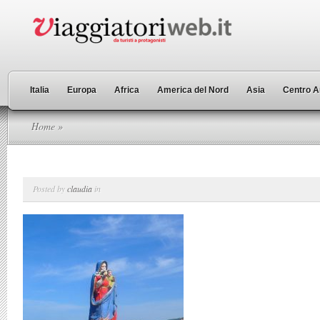
Italia
Europa
Africa
America del Nord
Asia
Centro A
Home
»
Posted by
claudia
in