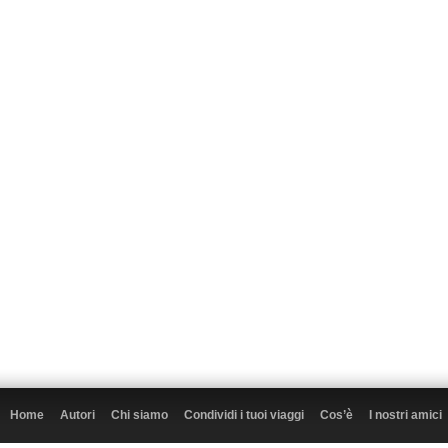
Home
Autori
Chi siamo
Condividi i tuoi viaggi
Cos’è
I nostri amici