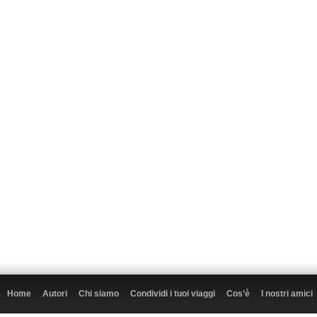
Home
Autori
Chi siamo
Condividi i tuoi viaggi
Cos’è
I nostri amici