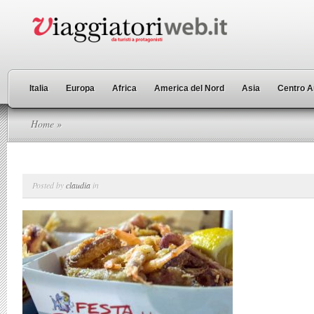
Italia
Europa
Africa
America del Nord
Asia
Centro A
Home
»
Posted by
claudia
in