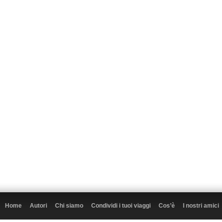
Home
Autori
Chi siamo
Condividi i tuoi viaggi
Cos’è
I nostri amici