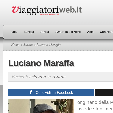
Italia
Europa
Africa
America del Nord
Asia
Centro A
Home
»
Autore
» Luciano Maraffa
Luciano Maraffa
Posted by
claudia
in
Autore
Condividi su Facebook
originario della 
risiede stabilme