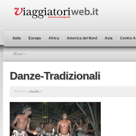
Italia
Europa
Africa
America del Nord
Asia
Centro A
Home
»
Danze-Tradizionali
Posted by
claudia
in