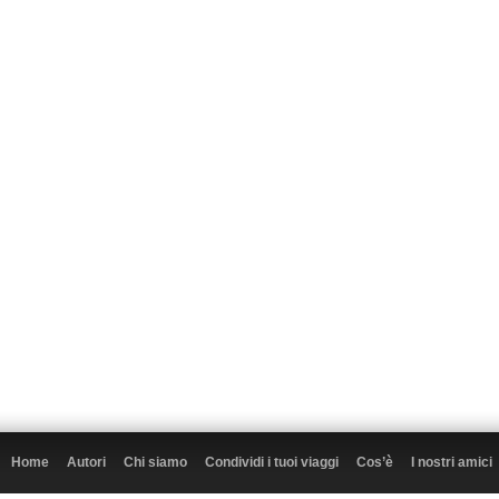
Home
Autori
Chi siamo
Condividi i tuoi viaggi
Cos’è
I nostri amici