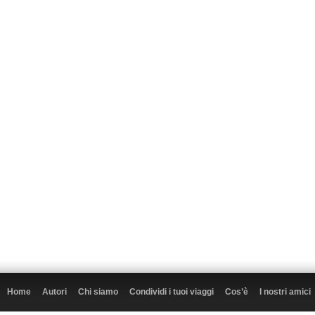
Home
Autori
Chi siamo
Condividi i tuoi viaggi
Cos’è
I nostri amici