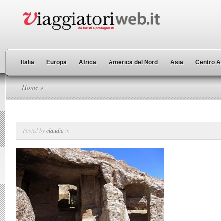
Italia
Europa
Africa
America del Nord
Asia
Centro A
Home
»
Posted by
claudia
in