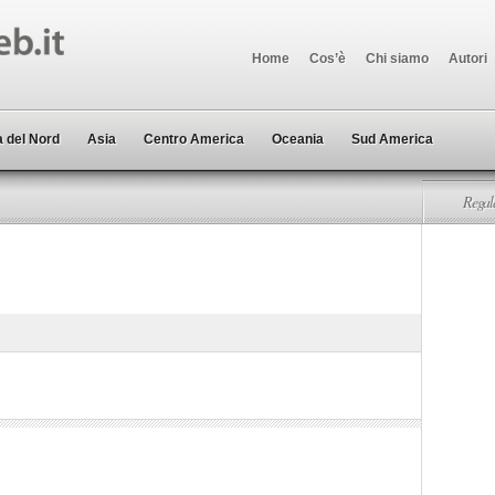
Home
Cos’è
Chi siamo
Autori
 del Nord
Asia
Centro America
Oceania
Sud America
Regala