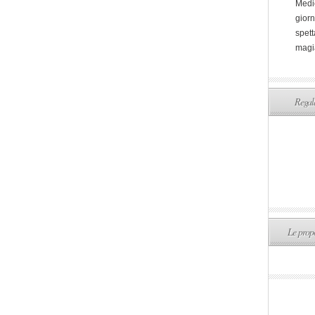
Medi
giorn
spett
magi
Regala
Le propo