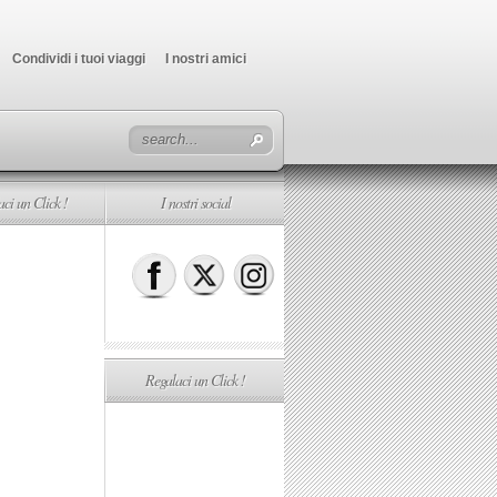
Condividi i tuoi viaggi
I nostri amici
ci un Click !
I nostri social
Regalaci un Click !