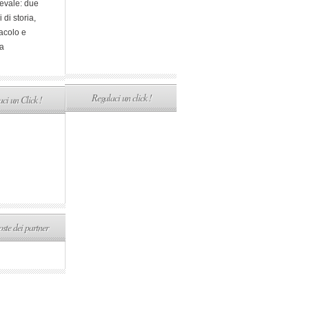
evale: due
i di storia,
acolo e
a
Regalaci un click !
ci un Click !
ste dei partner