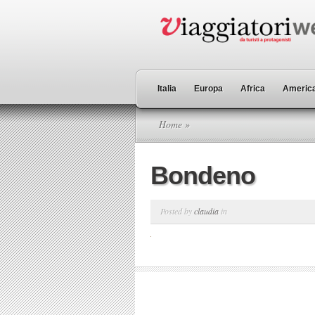
Italia
Europa
Africa
America
Home
»
Bondeno
Posted by
claudia
in