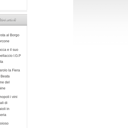
ltimi articoli
esta al Borgo
orcone
cca e il suo
ellaccio I.G.P
sta
arolo la Fiera
a Beata
ine del
ine
opoli i vini
ali di
ioli in
eria
ioioso