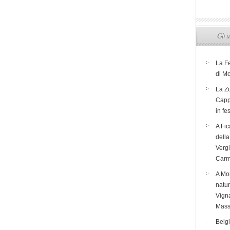
Gli u
La F
di M
La Zu
Capp
in fe
A Fic
dell
Verg
Carm
A Mon
natur
Vigna
Mass
Belg