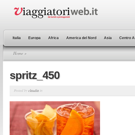
Italia
Europa
Africa
America del Nord
Asia
Centro A
Home
»
spritz_450
Posted by
claudia
in