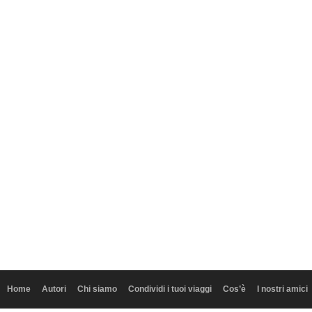
Home
Autori
Chi siamo
Condividi i tuoi viaggi
Cos’è
I nostri amici