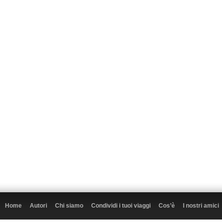
Home
Autori
Chi siamo
Condividi i tuoi viaggi
Cos’è
I nostri amici