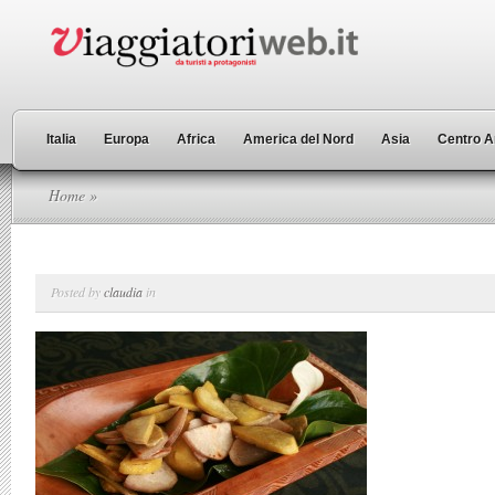
Italia
Europa
Africa
America del Nord
Asia
Centro A
Home
»
Posted by
claudia
in