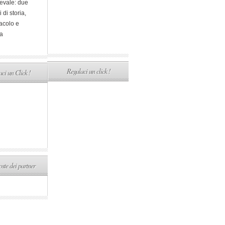
evale: due
i di storia,
acolo e
a
Regalaci un click !
ci un Click !
ste dei partner