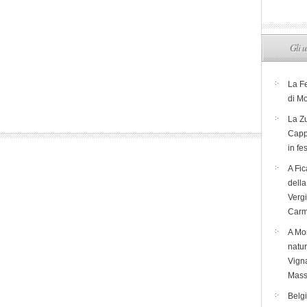
Gli u
La F
di M
La Zu
Capp
in fe
A Fic
dell
Verg
Carm
A Mon
natur
Vigna
Mass
Belg