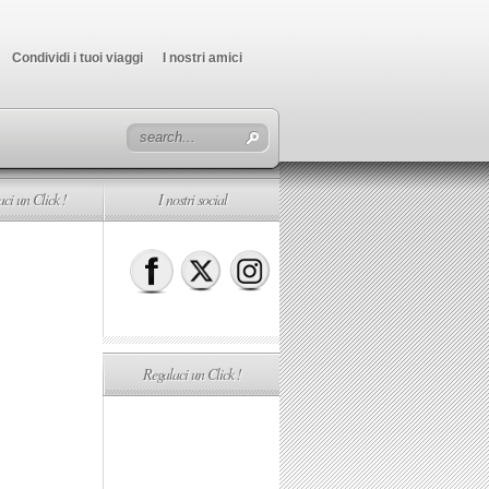
Condividi i tuoi viaggi
I nostri amici
ci un Click !
I nostri social
Regalaci un Click !