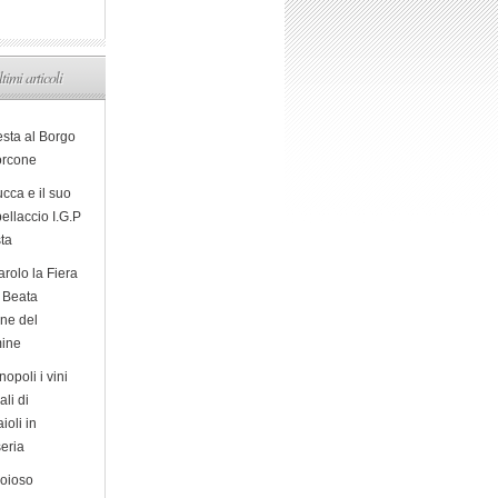
ltimi articoli
esta al Borgo
orcone
cca e il suo
ellaccio I.G.P
sta
arolo la Fiera
a Beata
ine del
ine
opoli i vini
ali di
ioli in
eria
ioioso