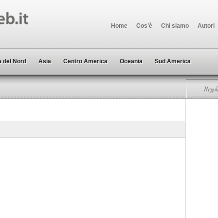
Home
Cos’è
Chi siamo
Autori
 del Nord
Asia
Centro America
Oceania
Sud America
Regala