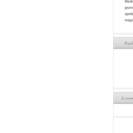
Medi
giorn
spett
magi
Regala
Le propo