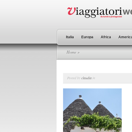
Italia
Europa
Africa
America
Home
»
Posted by
claudia
in