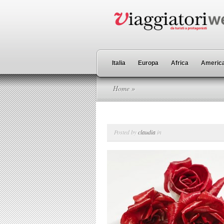
Italia
Europa
Africa
America
Home
»
Posted by
claudia
in