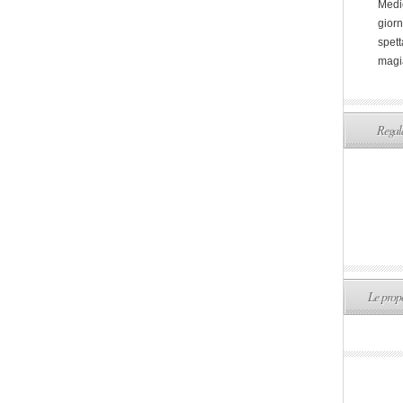
Medi
giorn
spett
magi
Regala
Le propo