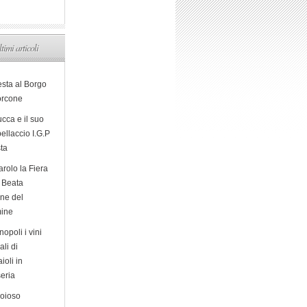
ltimi articoli
esta al Borgo
orcone
cca e il suo
ellaccio I.G.P
sta
arolo la Fiera
a Beata
ine del
ine
opoli i vini
ali di
ioli in
eria
ioioso