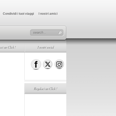
Condividi i tuoi viaggi
I nostri amici
ci un Click !
I nostri social
Regalaci un Click !