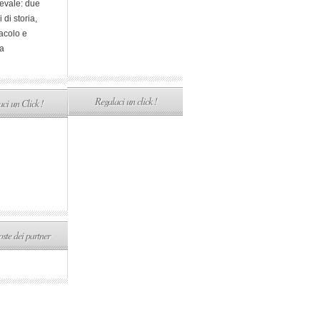
evale: due
i di storia,
acolo e
a
Regalaci un click !
ci un Click !
ste dei partner