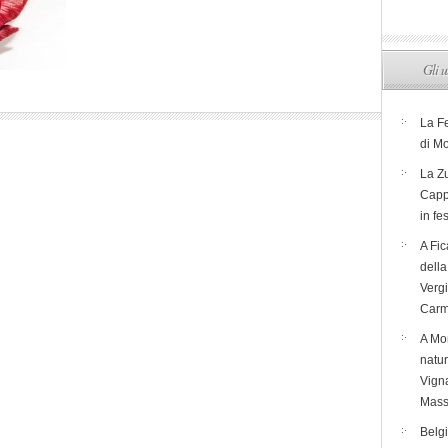
Gli u
La F
di M
La Zu
Capp
in fe
A Fic
dell
Verg
Carm
A Mon
natur
Vigna
Mass
Belg