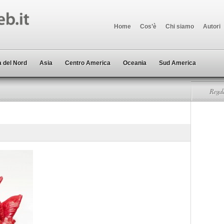
Home
Cos’è
Chi siamo
Autori
 del Nord
Asia
Centro America
Oceania
Sud America
Regala