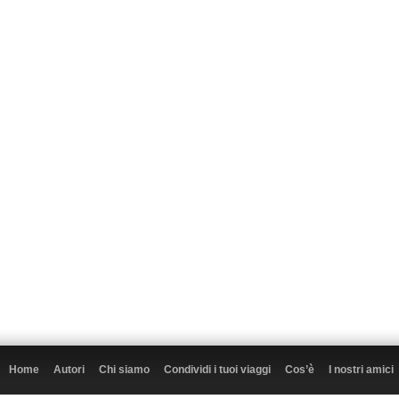
Home
Autori
Chi siamo
Condividi i tuoi viaggi
Cos’è
I nostri amici