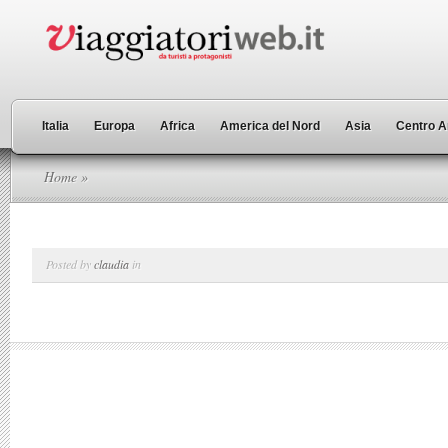
Italia
Europa
Africa
America del Nord
Asia
Centro A
Home
»
Posted by
claudia
in