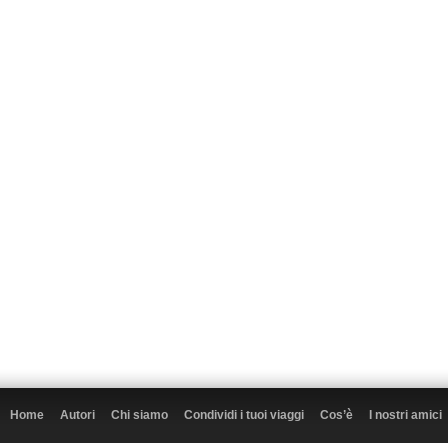
Home
Autori
Chi siamo
Condividi i tuoi viaggi
Cos’è
I nostri amici