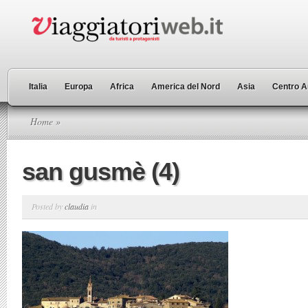
Italia
Europa
Africa
America del Nord
Asia
Centro A
Home
»
san gusmè (4)
Posted by
claudia
in