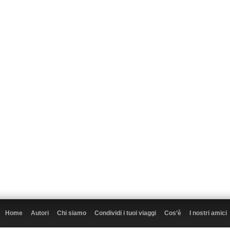
Home
Autori
Chi siamo
Condividi i tuoi viaggi
Cos’è
I nostri amici