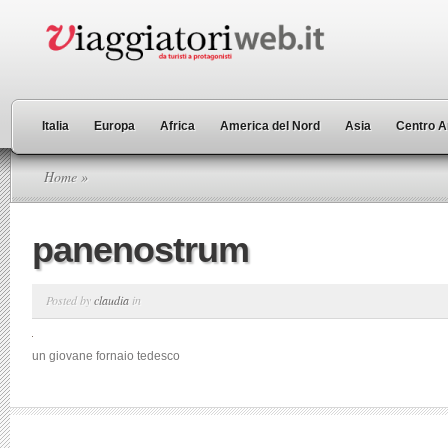
Italia
Europa
Africa
America del Nord
Asia
Centro A
Home
»
panenostrum
Posted by
claudia
in
un giovane fornaio tedesco