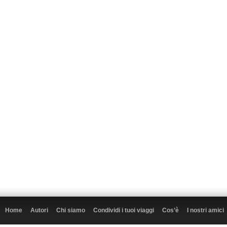
Home
Autori
Chi siamo
Condividi i tuoi viaggi
Cos’è
I nostri amici