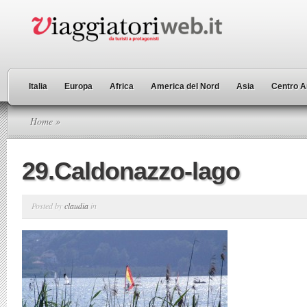
Italia
Europa
Africa
America del Nord
Asia
Centro A
Home
»
29.Caldonazzo-lago
Posted by
claudia
in