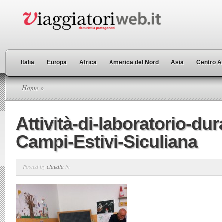
Italia
Europa
Africa
America del Nord
Asia
Centro A
Home
»
Attività-di-laboratorio-dur
Campi-Estivi-Siculiana
Posted by
claudia
in