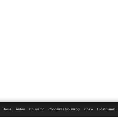
Home
Autori
Chi siamo
Condividi i tuoi viaggi
Cos’è
I nostri amici