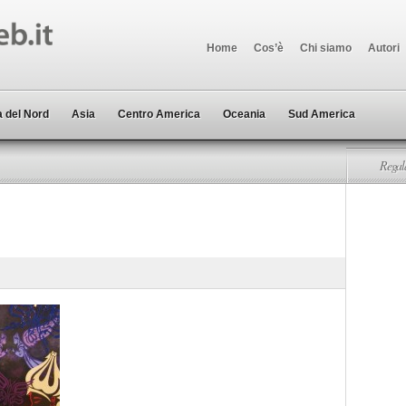
Home
Cos’è
Chi siamo
Autori
 del Nord
Asia
Centro America
Oceania
Sud America
Regala