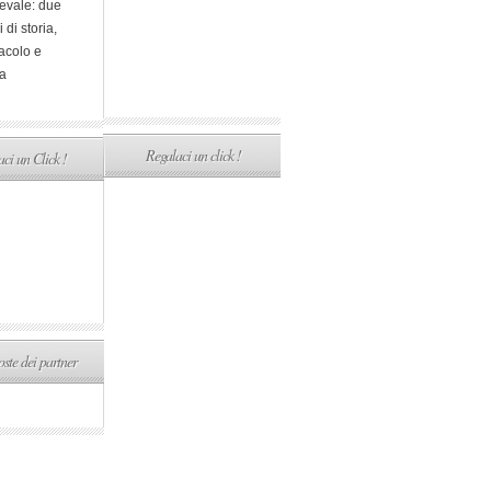
evale: due
i di storia,
acolo e
a
Regalaci un click !
ci un Click !
ste dei partner