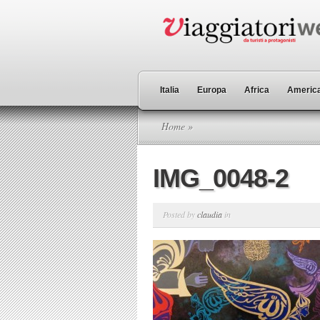
Italia
Europa
Africa
America
Home
»
IMG_0048-2
Posted by
claudia
in