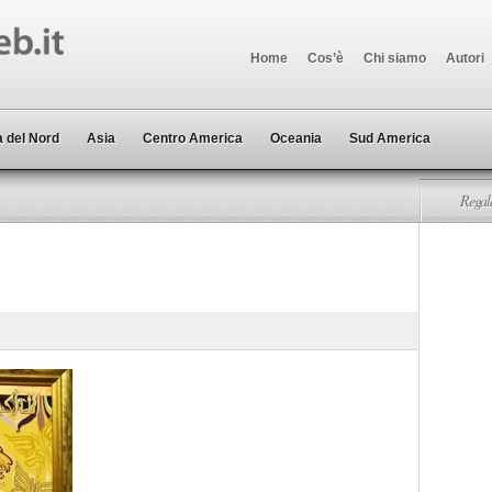
Home
Cos’è
Chi siamo
Autori
 del Nord
Asia
Centro America
Oceania
Sud America
Regala