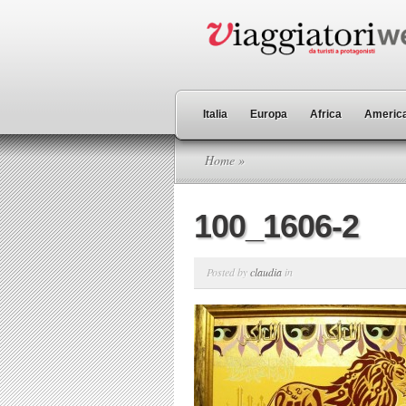
Italia
Europa
Africa
America
Home
»
100_1606-2
Posted by
claudia
in