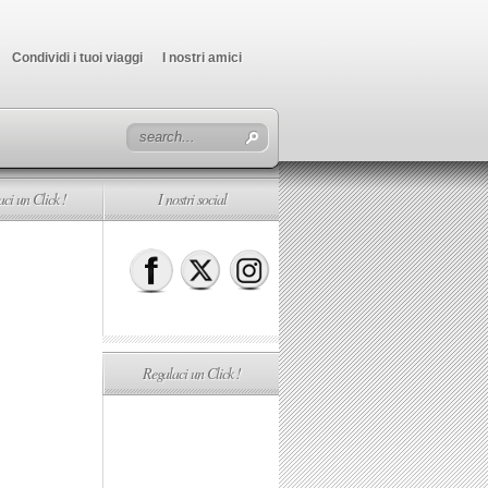
Condividi i tuoi viaggi
I nostri amici
ci un Click !
I nostri social
Regalaci un Click !