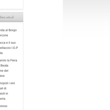
ltimi articoli
esta al Borgo
orcone
cca e il suo
ellaccio I.G.P
sta
arolo la Fiera
a Beata
ine del
ine
opoli i vini
ali di
ioli in
eria
ioioso