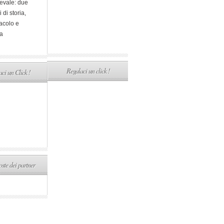
evale: due
i di storia,
acolo e
a
Regalaci un click !
ci un Click !
ste dei partner