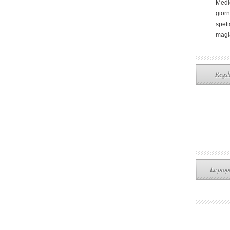
Medi
giorn
spett
magi
Regala
Le propo