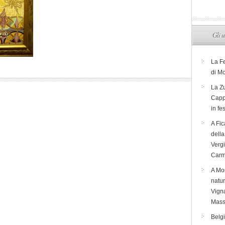
Gli u
La F
di M
La Zu
Capp
in fe
A Fic
dell
Verg
Carm
A Mon
natur
Vigna
Mass
Belg