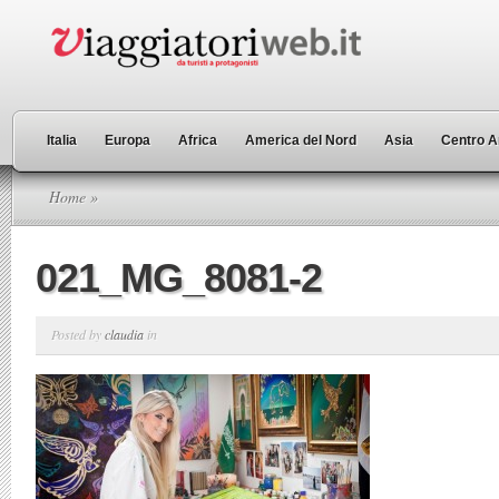
Italia
Europa
Africa
America del Nord
Asia
Centro A
Home
»
021_MG_8081-2
Posted by
claudia
in