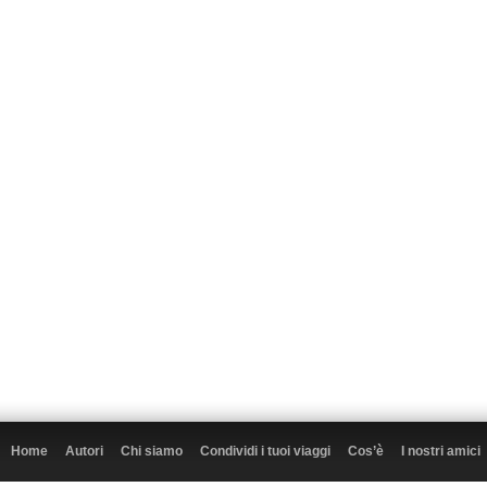
Home
Autori
Chi siamo
Condividi i tuoi viaggi
Cos’è
I nostri amici