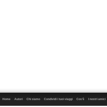
Home
Autori
Chi siamo
Condividi i tuoi viaggi
Cos’è
I nostri amici