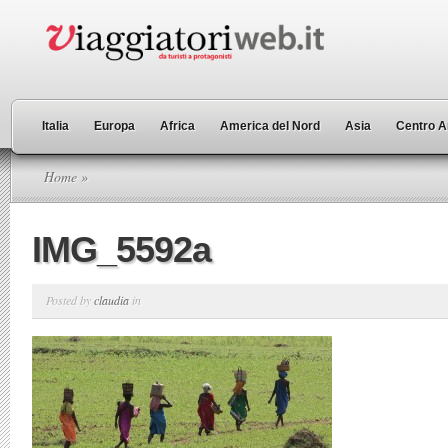
Italia
Europa
Africa
America del Nord
Asia
Centro A
Home
»
IMG_5592a
Posted by
claudia
in