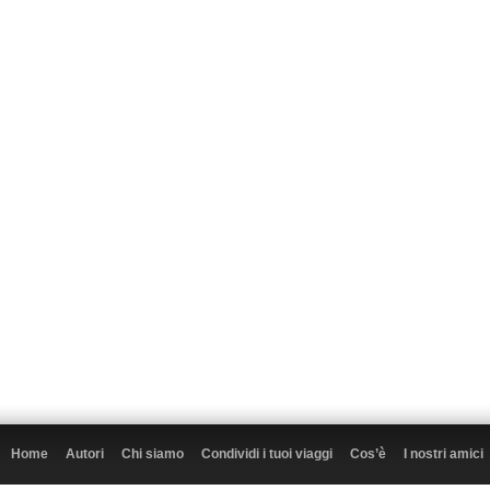
Home
Autori
Chi siamo
Condividi i tuoi viaggi
Cos’è
I nostri amici