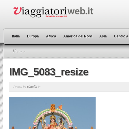
Italia
Europa
Africa
America del Nord
Asia
Centro A
Home
»
IMG_5083_resize
Posted by
claudia
in