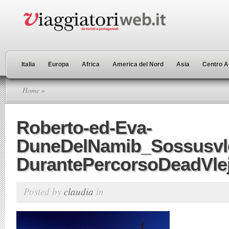
Italia
Europa
Africa
America del Nord
Asia
Centro A
Home
»
Roberto-ed-Eva-
DuneDelNamib_Sossusvle
DurantePercorsoDeadVle
Posted by
claudia
in