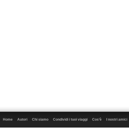
Home
Autori
Chi siamo
Condividi i tuoi viaggi
Cos’è
I nostri amici