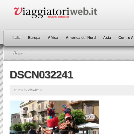
Italia
Europa
Africa
America del Nord
Asia
Centro A
Home
»
DSCN032241
Posted by
claudia
in