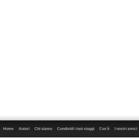
Home
Autori
Chi siamo
Condividi i tuoi viaggi
Cos’è
I nostri amici