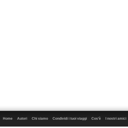
Home
Autori
Chi siamo
Condividi i tuoi viaggi
Cos’è
I nostri amici