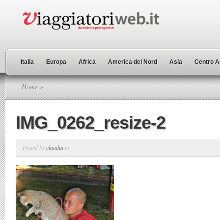
Italia
Europa
Africa
America del Nord
Asia
Centro A
Home
»
IMG_0262_resize-2
Posted by
claudia
in