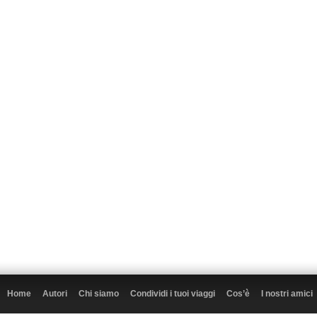
Home
Autori
Chi siamo
Condividi i tuoi viaggi
Cos’è
I nostri amici