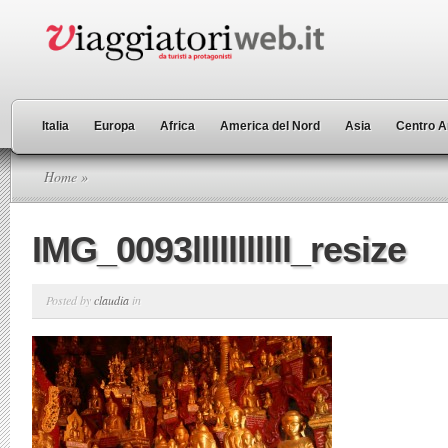
Italia
Europa
Africa
America del Nord
Asia
Centro A
Home
»
IMG_0093lllllllllll_resize
Posted by
claudia
in