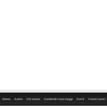
Home
Autori
Chi siamo
Condividi i tuoi viaggi
Cos’è
I nostri amici