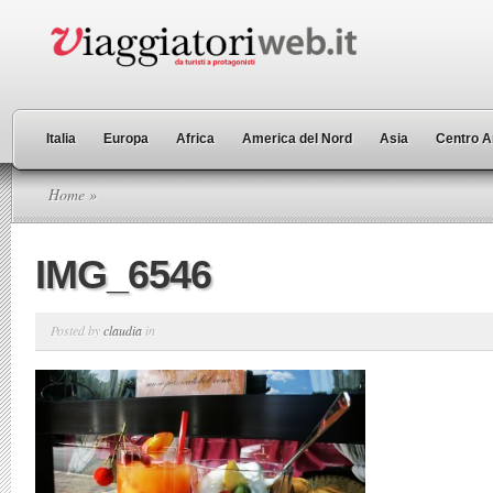
Italia
Europa
Africa
America del Nord
Asia
Centro A
Home
»
IMG_6546
Posted by
claudia
in